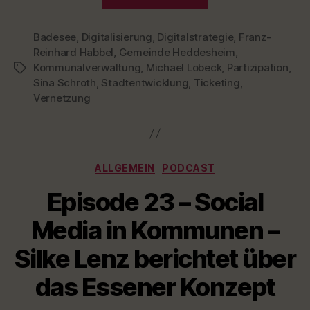
24
–
Badesee
,
Digitalisierung
,
Digitalstrategie
Kommunale
,
Franz-
Reinhard Habbel
,
Gemeinde Heddesheim
,
Digitalstrategie
Kommunalverwaltung
,
Michael Lobeck
,
Partizipation
,
Schlagwörter
–
Sina Schroth
,
Stadtentwicklung
,
Ticketing
,
Sina
Vernetzung
Schroth
über
das
Kategorien
Beispiel
ALLGEMEIN
PODCAST
Heddesheim“
Episode 23 – Social
Media in Kommunen –
Silke Lenz berichtet über
das Essener Konzept