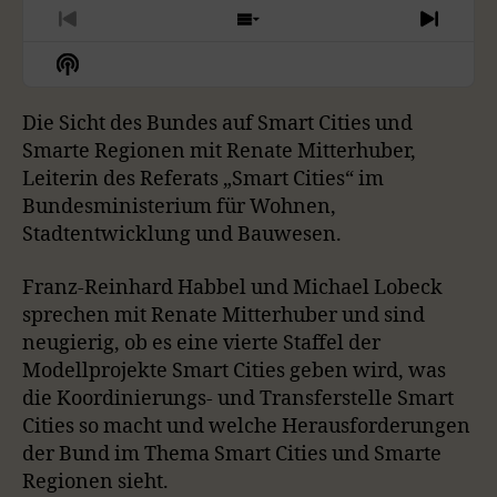
I
A
M
N
R
G
E
P
Y
P
P
S
N
E
T
R
H
E
B
P
F
S
P
H
E
O
X
H
A
A
O
L
I
V
W
T
O
A
S
I
E
E
C
U
R
Die Sicht des Bundes auf Smart Cities und
W
Y
E
O
P
P
K
S
W
P
Smarte Regionen mit Renate Mitterhuber,
B
P
U
I
I
O
A
I
Leiterin des Referats „Smart Cities“ im
W
E
A
S
S
S
D
C
S
E
O
O
Bundesministerium für Wohnen,
A
R
C
K
O
P
D
D
Stadtentwicklung und Bauwesen.
A
R
D
R
D
I
E
E
S
A
E
S
S
D
T
Franz-Reinhard Habbel und Michael Lobeck
T
O
L
I
E
sprechen mit Renate Mitterhuber und sind
D
I
N
E
S
neugierig, ob es eine vierte Staffel der
F
T
Modellprojekte Smart Cities geben wird, was
O
R
die Koordinierungs- und Transferstelle Smart
M
Cities so macht und welche Herausforderungen
A
der Bund im Thema Smart Cities und Smarte
T
Regionen sieht.
I