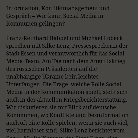
A
A
O
V
W
T
O
A
S
I
E
E
C
U
R
Information, Konfliktmanagement und
W
Y
E
O
P
P
K
S
W
P
Gespräch – Wie kann Social Media in
B
P
U
I
I
O
A
I
Kommunen gelingen?
W
E
A
S
S
S
D
C
S
E
O
O
A
R
C
K
O
P
D
D
Franz-Reinhard Habbel und Michael Lobeck
A
R
D
R
D
I
E
E
sprechen mit Silke Lenz, Pressesprecherin der
S
A
E
S
S
D
T
Stadt Essen und verantwortlich für das Social
T
O
L
I
E
Media-Team. Am Tag nach dem Angriffskrieg
D
I
N
E
S
des russischen Präsidenten auf die
F
T
unabhängige Ukraine kein leichtes
O
R
Unterfangen. Die Frage, welche Rolle Social
M
Media in der Kommunikation spielt, stellt sich
A
auch in der aktuellen Kriegsberichterstattung.
T
Wir diskutieren sie mit Blick auf deutsche
I
O
Kommunen, wo Konflikte und Desinformation
N
auch oft eine Rolle spielen, wenn sie auch viel,
viel harmloser sind. Silke Lenz berichtet vom