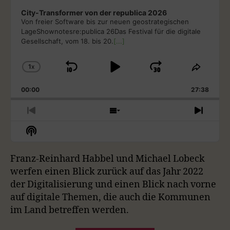
City-Transformer von der republica 2026
Von freier Software bis zur neuen geostrategischen
LageShownotesre:publica 26Das Festival für die digitale
Gesellschaft, vom 18. bis 20.
[...]
1
X
S
P
J
C
S
H
H
K
L
U
00:00
A
27:38
A
I
A
M
N
R
G
E
P
Y
P
P
S
N
E
T
R
H
E
B
P
F
S
P
H
E
O
X
H
A
A
O
L
I
V
W
T
O
A
S
I
E
E
C
U
R
Franz-Reinhard Habbel und Michael Lobeck
W
Y
E
O
P
P
K
S
W
P
werfen einen Blick zurück auf das Jahr 2022
B
P
U
I
I
O
A
I
der Digitalisierung und einen Blick nach vorne
W
E
A
S
S
S
D
C
S
E
O
O
auf digitale Themen, die auch die Kommunen
A
R
C
K
O
P
D
D
im Land betreffen werden.
A
R
D
R
D
I
E
E
S
A
E
S
S