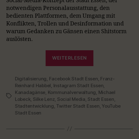
Social-Media-Konzept der Stadt Essen, der
notwendigen Personalausstattung, den
bedienten Plattformen, dem Umgang mit
Konflikten, Trollen und Desinformation und
warum Gedanken zu Gänsen einen Shitstorm
auslösten.
„Episode
WEITERLESEN
23
–
Digitalisierung
,
Facebook Stadt Essen
Social
,
Franz-
Reinhard Habbel
,
Instagram Stadt Essen
,
Media
Kanadagänse
,
Kommunalverwaltung
,
Michael
in
Schlagwörter
Lobeck
,
Silke Lenz
,
Social Media
,
Stadt Essen
,
Kommunen
Stadtentwicklung
,
Twitter Stadt Essen
,
YouTube
–
Stadt Essen
Silke
Lenz
berichtet