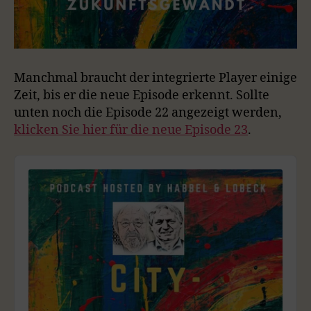
Manchmal braucht der integrierte Player einige
Zeit, bis er die neue Episode erkennt. Sollte
unten noch die Episode 22 angezeigt werden,
klicken Sie hier für die neue Episode 23
.
A
u
d
i
o
P
l
a
y
e
r