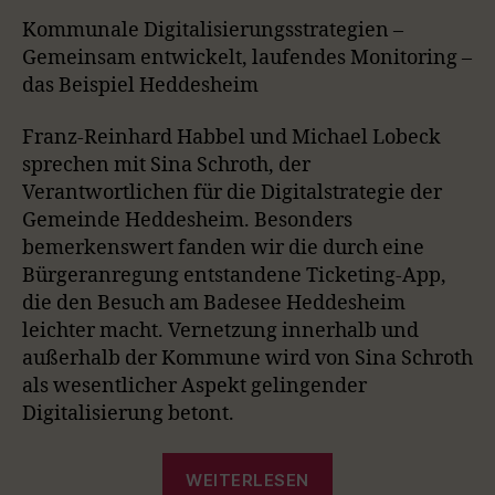
A
A
O
V
W
T
O
A
S
I
E
E
C
U
R
Kommunale Digitalisierungsstrategien –
W
Y
E
O
P
P
K
S
W
P
Gemeinsam entwickelt, laufendes Monitoring –
B
P
U
I
I
O
A
I
das Beispiel Heddesheim
W
E
A
S
S
S
D
C
S
E
O
O
A
R
C
K
O
P
D
D
Franz-Reinhard Habbel und Michael Lobeck
A
R
D
R
D
I
E
E
sprechen mit Sina Schroth, der
S
A
E
S
S
D
T
Verantwortlichen für die Digitalstrategie der
T
O
L
I
E
Gemeinde Heddesheim. Besonders
D
I
N
E
S
bemerkenswert fanden wir die durch eine
F
T
Bürgeranregung entstandene Ticketing-App,
O
R
die den Besuch am Badesee Heddesheim
M
leichter macht. Vernetzung innerhalb und
A
außerhalb der Kommune wird von Sina Schroth
T
als wesentlicher Aspekt gelingender
I
O
Digitalisierung betont.
N
„Episode
WEITERLESEN