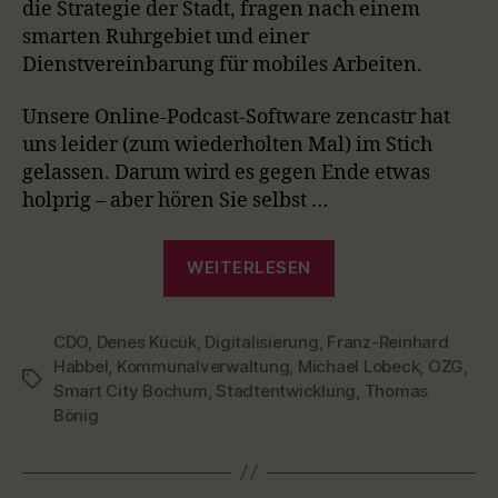
O
A
I
die Strategie der Stadt, fragen nach einem
W
E
A
S
S
S
D
C
S
E
O
O
smarten Ruhrgebiet und einer
A
R
C
K
O
P
D
D
Dienstvereinbarung für mobiles Arbeiten.
A
R
D
R
D
I
E
E
S
A
E
S
S
D
T
Unsere Online-Podcast-Software zencastr hat
T
O
L
I
E
uns leider (zum wiederholten Mal) im Stich
D
I
N
E
S
gelassen. Darum wird es gegen Ende etwas
F
T
holprig – aber hören Sie selbst …
O
R
M
„Episode
A
WEITERLESEN
27
T
–
I
O
CDO
,
Denes Kücük
,
Digitalisierung
,
Franz-Reinhard
mit
N
Habbel
,
Kommunalverwaltung
,
Michael Lobeck
,
OZG
,
CDO
Schlagwörter
Smart City Bochum
,
Stadtentwicklung
,
Thomas
Denes
Bönig
Kücük
über
Stadtlabore,