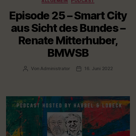
digitalen
ALLGEMEIN
PODCAST
Kommune“
Episode 25 – Smart City
aus Sicht des Bundes –
Renate Mitterhuber,
BMWSB
Von
Administrator
16. Juni 2022
Beitragsautor
Veröffentlichungsdatum