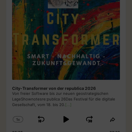
l
a
y
e
r
City-Transformer von der republica 2026
Von freier Software bis zur neuen geostrategischen
LageShownotesre:publica 26Das Festival für die digitale
Gesellschaft, vom 18. bis 20.
[...]
1
X
S
P
J
C
S
H
H
K
L
U