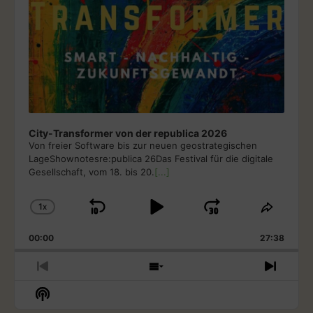
City-Transformer von der republica 2026
Von freier Software bis zur neuen geostrategischen
LageShownotesre:publica 26Das Festival für die digitale
Gesellschaft, vom 18. bis 20.
[...]
1
X
S
P
J
C
S
H
H
K
L
U
00:00
A
27:38
A
I
A
M
N
R
G
E
P
Y
P
P
S
N
E
T
R
H
E
B
P
F
S
P
H
E
O
X
H
L
I