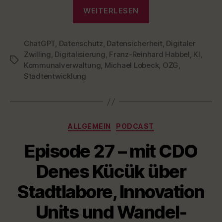
D
T
„Episode
T
O
L
WEITERLESEN
I
E
D
I
28
N
E
S
–
F
T
O
ChatGPT
,
Datenschutz
,
Datensicherheit
Rückblick
,
Digitaler
R
Zwilling
,
Digitalisierung
,
Franz-Reinhard Habbel
,
KI
,
und
Schlagwörter
M
Kommunalverwaltung
,
Michael Lobeck
,
OZG
,
Ausblick
A
Stadtentwicklung
T
2022/2023“
I
O
N
Kategorien
ALLGEMEIN
PODCAST
Episode 27 – mit CDO
Denes Kücük über
Stadtlabore, Innovation
Units und Wandel-