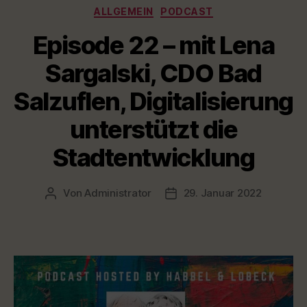
Kategorien
ALLGEMEIN
PODCAST
über
das
Episode 22 – mit Lena
Essener
Sargalski, CDO Bad
Konzept“
Salzuflen, Digitalisierung
unterstützt die
Stadtentwicklung
Von
Administrator
29. Januar 2022
Beitragsautor
Veröffentlichungsdatum