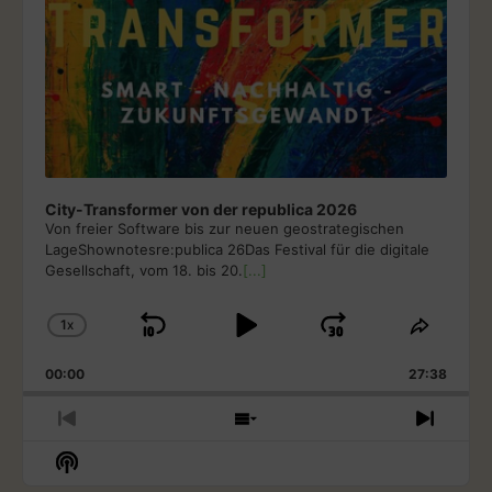
City-Transformer von der republica 2026
Von freier Software bis zur neuen geostrategischen
LageShownotesre:publica 26Das Festival für die digitale
Gesellschaft, vom 18. bis 20.
[...]
1
X
S
P
J
C
S
H
H
K
L
U
00:00
A
27:38
A
I
A
M
N
R
G
E
P
Y
P
P
S
N
E
T
R
H
E
B
P
F
S
P
H
E
O
X
H
L
I