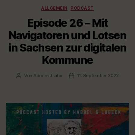
Kategorien
Innovation
ALLGEMEIN
PODCAST
Units
Episode 26 – Mit
und
Wandel-
Navigatoren und Lotsen
Teams
in Sachsen zur digitalen
in
Bochum“
Kommune
Von
Administrator
11. September 2022
Beitragsautor
Veröffentlichungsdatum