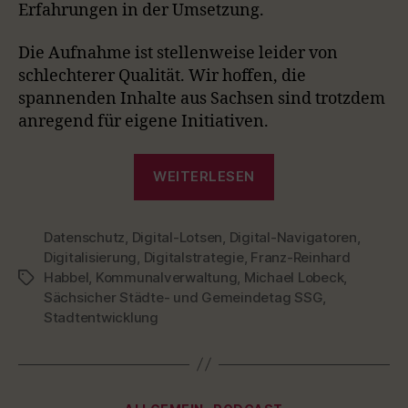
Erfahrungen in der Umsetzung.
I
O
N
Die Aufnahme ist stellenweise leider von
schlechterer Qualität. Wir hoffen, die
spannenden Inhalte aus Sachsen sind trotzdem
anregend für eigene Initiativen.
„Episode
WEITERLESEN
26
–
Datenschutz
,
Digital-Lotsen
,
Digital-Navigatoren
Mit
,
Digitalisierung
,
Digitalstrategie
,
Franz-Reinhard
Navigatoren
Habbel
,
Kommunalverwaltung
,
Michael Lobeck
,
Schlagwörter
und
Sächsicher Städte- und Gemeindetag SSG
,
Lotsen
Stadtentwicklung
in
Sachsen
zur
Kategorien