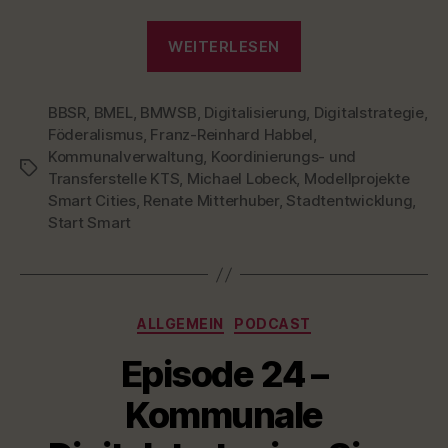
O
N
„Episode
WEITERLESEN
25
–
BBSR
,
BMEL
,
BMWSB
,
Digitalisierung
Smart
,
Digitalstrategie
,
Föderalismus
,
Franz-Reinhard Habbel
,
City
Kommunalverwaltung
,
Koordinierungs- und
aus
Schlagwörter
Transferstelle KTS
,
Michael Lobeck
,
Modellprojekte
Sicht
Smart Cities
,
Renate Mitterhuber
,
Stadtentwicklung
,
des
Start Smart
Bundes
–
Renate
Kategorien
ALLGEMEIN
PODCAST
Mitterhuber,
BMWSB“
Episode 24 –
Kommunale