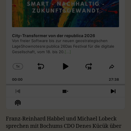
City-Transformer von der republica 2026
Von freier Software bis zur neuen geostrategischen
LageShownotesre:publica 26Das Festival für die digitale
Gesellschaft, vom 18. bis 20.
[...]
1
X
S
P
J
C
S
H
H
K
L
U
00:00
A
27:38
A
I
A
M
N
R
G
E
P
Y
P
P
S
N
E
T
R
H
E
B
P
F
S
P
H
E
O
X
H
A
A
O
L
I
V
W
T
O
A
S
I
E
E
C
U
R
Franz-Reinhard Habbel und Michael Lobeck
W
Y
E
O
P
P
K
S
W
P
sprechen mit Bochums CDO Denes Kücük über
B
P
U
I
I