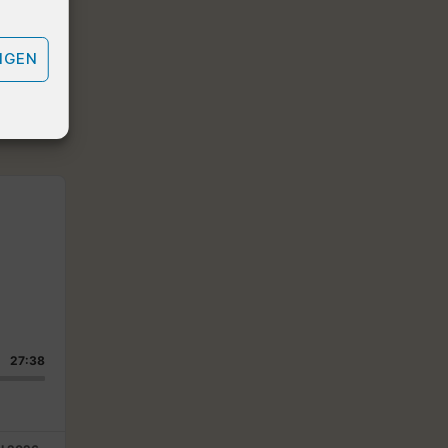
IGEN
27:38