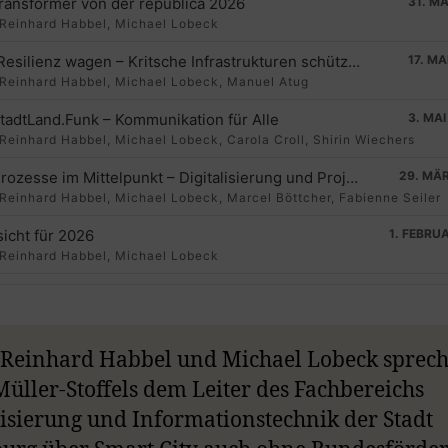
B
P
F
ransformer von der republica 2026
31. MA
P
E
N
H
A
A
O
L
V
E
I
Reinhard Habbel, Michael Lobeck
A
I
X
S
C
U
R
Mehr Resilienz wagen – Kritsche Infrastrukturen schützen mit Manuel Atug, AG KRITIS
17. MA
Y
O
T
E
K
S
W
Reinhard Habbel, Michael Lobeck, Manuel Atug
B
U
E
P
A
S
P
I
W
E
A
tadtLand.Funk – Kommunikation für Alle
3. MAI
C
E
I
S
A
R
Reinhard Habbel, Michael Lobeck, Carola Croll, Shirin Wiechers
K
P
S
O
R
D
R
I
O
D
44 – Prozesse im Mittelpunkt – Digitalisierung und Projektmanagement in Bergisch-Gladbach
29. MÄ
A
S
D
E
D
Reinhard Habbel, Michael Lobeck, Marcel Böttcher, Fabienne Seiler
T
O
E
E
D
icht für 2026
1. FEBRU
E
Reinhard Habbel, Michael Lobeck
42 – Den Staat von morgen bauen – Arne Treves über das Projekt Re:Form
19. SEPTEMB
Reinhard Habbel, Michael Lobeck, Arno Treves
Reinhard Habbel und Michael Lobeck sprech
#41 Digitalisierung konkret in der Jugendhilfe – Das HzE-Portal
24. AUGU
üller-Stoffels dem Leiter des Fachbereichs
Reinhard Habbel, Michael Lobeck, Felix Bodendiek
lisierung und Informationstechnik der Stadt
#40 – Digital Only – Bibliotheken als Brücke für die Gesellschaft
15. JU
Reinhard Habbel, Michael Lobeck, Jacob Svaneeng