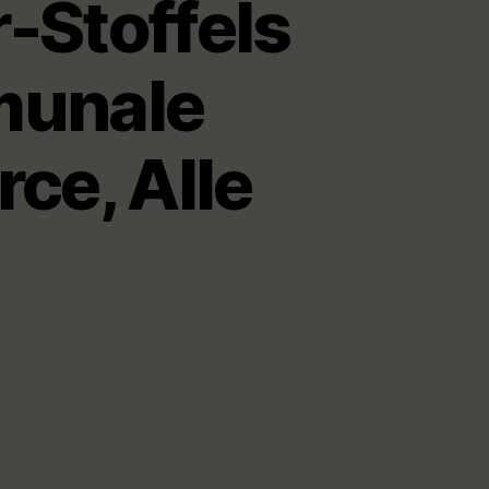
-Stoffels
munale
ce, Alle