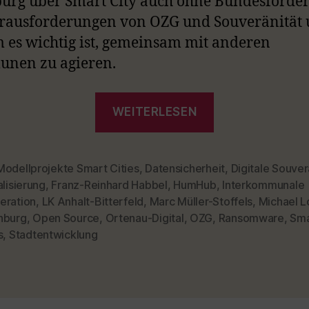
urg über Smart City auch ohne Bundesförder
rausforderungen von OZG und Souveränität
Habbel und Lobeck plaudern mit ChatGPT über die Digitalisierung der Verwaltung
19. DEZEMB
Reinhard Habbel und Michael Lobeck
es wichtig ist, gemeinsam mit anderen
nen zu agieren.
Datenschutz als Entschuldigung, Kommunen als Vorbilder und europäische Werte
23. NOVEMB
Reinhard Habbel, Michael Lobeck, Ulrich Kelber
„Episode
LOAD MORE
WEITERLESEN
19
–
Marc
Modellprojekte Smart Cities
,
Datensicherheit
,
Digitale Souver
alisierung
,
Franz-Reinhard Habbel
,
HumHub
,
Interkommunale
Müller-
eration
,
LK Anhalt-Bitterfeld
,
Marc Müller-Stoffels
,
Michael 
rter
Stoffels
nburg
,
Open Source
,
Ortenau-Digital
,
OZG
,
Ransomware
,
Sma
Offenburg,
s
,
Stadtentwicklung
Interkommun
Kooperation,
Open