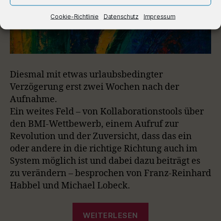
Cookie-Richtlinie
Datenschutz
Impressum
Diesmal mit etwas urlaubsbedingter
Verzögerung erst zwei Wochen nach der
Aufnahme.
Ein weites Feld – von Kollaborationstools über
den BMI-Wettbewerb, einem Aufruf zur
Revolution und der Zuversicht, dass das ein
oder andere in die richtige Richtung auch im
System möglich ist und dabei dazu beiträgt es
zu verändern – besprochen von Franz-Reinhard
Habbel und Michael Lobeck.
„Episode
WEITERLESEN