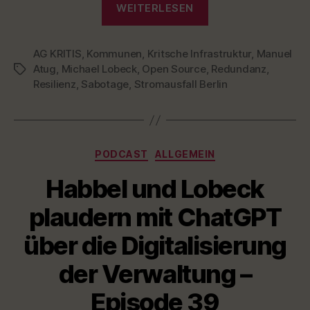
F
WEITERLESEN
T
–
O
R
Mehr
M
AG KRITIS
,
Kommunen
,
Kritsche Infrastruktur
Resilienz
,
Manuel
A
Atug
,
Michael Lobeck
,
Open Source
,
Redundanz
,
Schlagwörter
wagen
T
Resilienz
,
Sabotage
,
Stromausfall Berlin
I
–
O
Kritische
N
Infrastrukturen
schützen
Kategorien
PODCAST
ALLGEMEIN
mit
Habbel und Lobeck
Manuel
Atug,
plaudern mit ChatGPT
AG
über die Digitalisierung
KRITIS“
der Verwaltung –
Episode 39