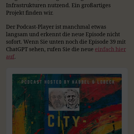
Infrastrukturen nutzend. Ein großartiges
Projekt finden wir.
Der Podcast-Player ist manchmal etwas
langsam und erkennt die neue Episode nicht
sofort. Wenn Sie unten noch die Episode 39 mit
ChatGPT sehen, rufen Sie die neue
einfach hier
auf
.
A
u
d
i
o
P
l
a
y
e
r