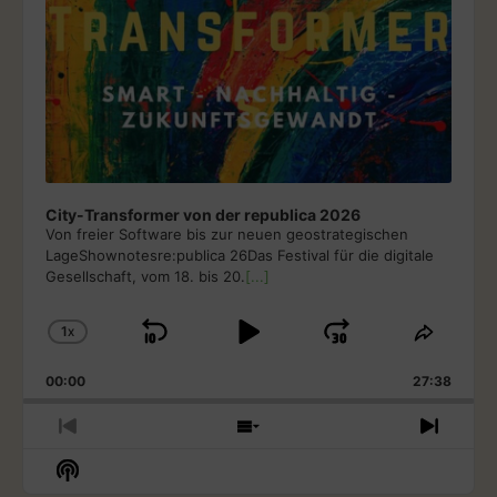
City-Transformer von der republica 2026
Von freier Software bis zur neuen geostrategischen
LageShownotesre:publica 26Das Festival für die digitale
Gesellschaft, vom 18. bis 20.
[...]
1
X
S
P
J
C
S
H
H
K
L
U
00:00
A
27:38
A
I
A
M
N
R
G
E
P
Y
P
P
S
N
E
T
R
H
E
B
P
F
S
P
H
E
O
X
H
L
I